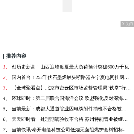
X 关闭
推荐内容
1、
创历史新高！山西迎峰度夏最大负荷预计突破600万千瓦
2、
国内首台！252千伏石墨烯触头断路器在宁夏电网挂网运行
3、
【全球聚看点】北京市密云区市场监督管理局“铁拳”行动严查不合格电线电缆
4、
环球即时：第二届联合国海洋会议 欧盟强化反对深海采矿立场
5、
当前最新：成都大通道管业因电缆附件抽检不合格被列入黑名单1年
6、
天天即时看！处理期满验收不合格 苏州特能管业被继续暂停产品中标资格
7、
当前快讯:泰开电缆科技公司低烟无卤阻燃护套料招标-46175招标公告