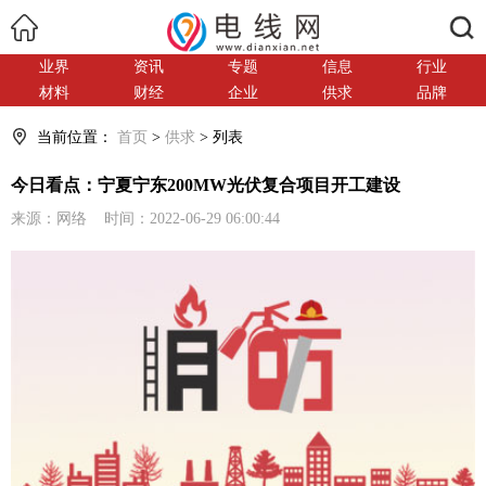
搜索
业界
资讯
专题
信息
行业
材料
财经
企业
供求
品牌
当前位置：
首页
>
供求
> 列表
今日看点：宁夏宁东200MW光伏复合项目开工建设
来源：网络 时间：2022-06-29 06:00:44