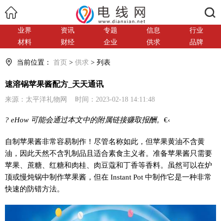
搜索
业界
资讯
专题
信息
行业
材料
财经
企业
供求
品牌
当前位置：
首页
>
供求
> 列表
速溶锅苹果酱配方_天天通讯
来源：太平洋礼物网 时间：2023-02-18 14:11:48
? eHow 可能会通过本文中的附属链接赚取报酬。
€‹
自制苹果酱非常容易制作！尽管名称如此，但苹果黄油不含黄
油，因此天然不含乳制品且适合素食主义者。准备苹果酱只需要
苹果、蔗糖、红糖和肉桂、肉豆蔻和丁香等香料。虽然可以在炉
顶或慢炖锅中制作苹果酱，但在 Instant Pot 中制作它是一种非常
快速的防错方法。