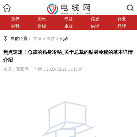
搜索
业界
资讯
专题
信息
行业
材料
财经
企业
供求
品牌
当前位置：
首页
>
供求
> 列表
焦点速递！总裁的贴身冷秘_关于总裁的贴身冷秘的基本详情
介绍
来源：互联网 时间：2023-02-21 11:18:07