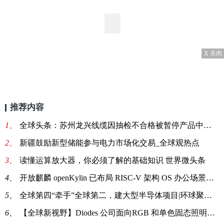
X 关闭
推荐内容
1、
全球头条：苏州龙兴线缆因抽检不合格被暂停产品中标资格6个月
2、
新疆鼓励新型储能参与电力市场化交易_全球观热点
3、
读懂运算放大器，你必须了解的基础知识 世界微头条
4、
开放麒麟 openKylin 已布局 RISC-V 架构 OS 办公场景生态：迁移适配开源应用_全球观焦点
5、
全球第四“牵手”全球第二，建大型半导体项目|环球聚看点
6、
【全球新视野】Diodes 公司面向RGB 和单色固态照明LED推出双数字接口、多通道 LED 驱动器