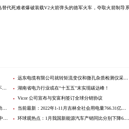
鸟替代死难者爆破装载V2火箭弹头的德军火车，夺取火箭制导
远东电缆有限公司就转矩流变仪和微孔杂质检测仪采购项目招标公告 时讯
厦门市监局：福建2家电缆公司2批次产品抽查初检不合格-环球报资讯
湖南省电力行业或在“十五五”末实现碳达峰！
Vicor 公司宣布与安富利签订全球分销协议
【全球速看料】罗德与施瓦茨推出Benchmarker 3，助力网络基准测试的发展
当前最新：2022年1-11月吉林全社会用电量766.31亿千瓦时 同比增1.2%
全球快报:浙江冠明电力因质量问题被国网暂停产品中标资格6个月
环球观热点：1月我国新能源汽车产销同比分别下降6.9%和6.3