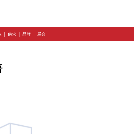
业
供求
品牌
展会
语