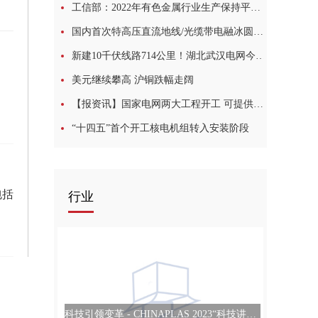
工信部：2022年有色金属行业生产保持平稳 工业增加值同比增长5.2%:滚动
国内首次特高压直流地线/光缆带电融冰圆满成功
新建10千伏线路714公里！湖北武汉电网今年新开工及续建配网工程770个
美元继续攀高 沪铜跌幅走阔
【报资讯】国家电网两大工程开工 可提供就业岗位超2万个
“十四五”首个开工核电机组转入安装阶段
包括
行业
科技引领变革 - CHINAPLAS 2023“科技讲台”