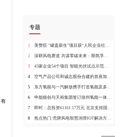
专题
1
美赞臣 “罐盖新生”项目获“人民企业社会责任奖”等多项大奖
2
深耕风电赛道 共谋零碳未来：斯凯孚集团CEO拜访南高齿集团
3
43家企业54个项目 智能光伏试点示范新名单出炉-快消息
4
空气产品公司和诚志股份合建的首座加氢站投运
5
东方氢能与一汽解放携手打造氢能及多场景示范应用|全球热点
6
申能能创与天裕集团签订徐州氢能一体化项目合作框架协议|世界观察
，有
7
即时：总投资61161.17万元 北京支持国家氢燃料电池汽车质量检验检测中心建设
8
焦点热门:壳牌风电智慧润滑IOT解决方案 让风电人御「风」而行