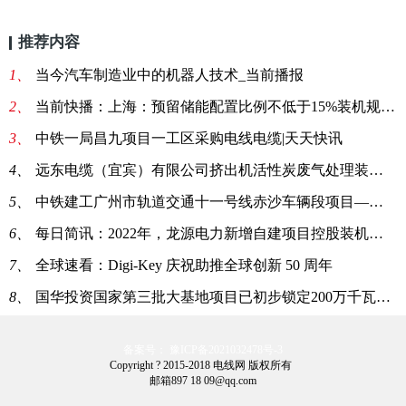
推荐内容
1、
当今汽车制造业中的机器人技术_当前播报
2、
当前快播：上海：预留储能配置比例不低于15%装机规模、时长4小时以上
3、
中铁一局昌九项目一工区采购电线电缆|天天快讯
4、
远东电缆（宜宾）有限公司挤出机活性炭废气处理装置招标公告
5、
中铁建工广州市轨道交通十一号线赤沙车辆段项目——RVV铜芯电缆询价单:天天观点
6、
每日简讯：2022年，龙源电力新增自建项目控股装机容量2409.60MW
7、
全球速看：Digi-Key 庆祝助推全球创新 50 周年
8、
国华投资国家第三批大基地项目已初步锁定200万千瓦！-实时焦点
备案号： 豫ICP备2021032478号-3
Copyright ? 2015-2018 电线网 版权所有
邮箱897 18 09@qq.com