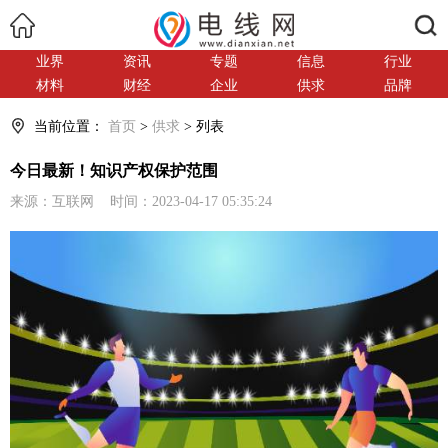
搜索
业界
资讯
专题
信息
行业
材料
财经
企业
供求
品牌
当前位置：
首页
>
供求
> 列表
今日最新！知识产权保护范围
来源：互联网 时间：2023-04-17 05:35:24