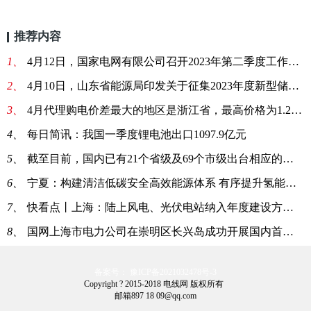
推荐内容
1、
4月12日，国家电网有限公司召开2023年第二季度工作会议_每日简讯
2、
4月10日，山东省能源局印发关于征集2023年度新型储能入库项目（第一批）的通知 世界即时看
3、
4月代理购电价差最大的地区是浙江省，最高价格为1.28元/kWh
4、
每日简讯：我国一季度锂电池出口1097.9亿元
5、
截至目前，国内已有21个省级及69个市级出台相应的氢能规划
6、
宁夏：构建清洁低碳安全高效能源体系 有序提升氢能产业规模_世界即时
7、
快看点丨上海：陆上风电、光伏电站纳入年度建设方案管理
8、
国网上海市电力公司在崇明区长兴岛成功开展国内首次光柴联合黑启动试验
备案号： 豫ICP备2021032478号-3
Copyright ? 2015-2018 电线网 版权所有
邮箱897 18 09@qq.com