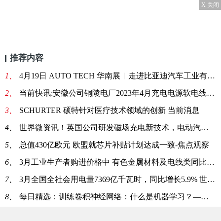
X 关闭
推荐内容
1、
4月19日 AUTO TECH 华南展︱走进比亚迪汽车工业有限公司汽车工程研究院
2、
当前快讯:安徽公司铜陵电厂2023年4月充电电源软电线等（技术要求见附件）询价采购
3、
SCHURTER 硕特针对医疗技术领域的创新 当前消息
4、
世界微资讯！英国公司研发磁场充电新技术，电动汽车充电 10 分钟可行驶 320 公里
5、
总值430亿欧元 欧盟就芯片补贴计划达成一致-焦点观察
6、
3月工业生产者购进价格中 有色金属材料及电线类同比降3.5%
7、
3月全国全社会用电量7369亿千瓦时，同比增长5.9% 世界快报
8、
每日精选：训练卷积神经网络：什么是机器学习？——第二部分