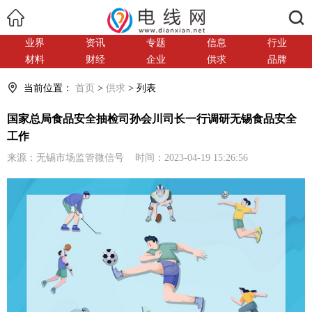
搜索
业界
资讯
专题
信息
行业
材料
财经
企业
供求
品牌
当前位置：
首页
>
供求
> 列表
国家总局食品安全抽检司孙会川司长一行调研无锡食品安全
工作
来源：无锡市场监管微信号 时间：2023-04-19 15:26:56