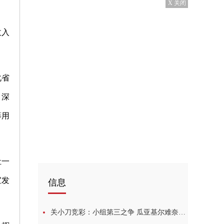
X 关闭
收入
化省
，深
筹用
灶一
宜发
信息
关小刀竞彩：小组第三之争 瓜亚基尔难奈波特诺 环球快消息