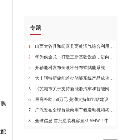
专题
1
山西太谷县和闻喜县两处沼气综合利用项目并网发电 当前滚动
2
华为侯金龙：打造三新基础设施，迈向数字能源新时代
3
开勒能科发布全液冷分布式储能系统
4
大丰阿特斯储能首批储能系统产品成功下线
5
《芜湖市关于支持新能源汽车和智能网联汽车产业高质量发展若干政策》发布_天天通讯
6
最高补助250万元 芜湖支持加氢站建设运营 推广使用燃料电池汽车
，脱
7
广汽发布全球首款乘用车氨发动机和搭载氢电混合系统的整车-全球视讯
8
全球信息:首批总装机容量31.5MW！中南水泥湖南区域光伏项目集中签约
支配