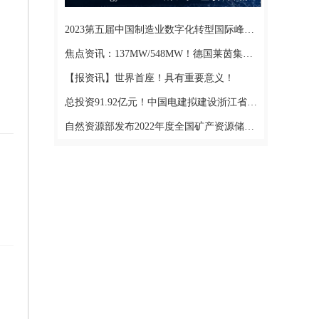
%
2023第五届中国制造业数字化转型国际峰会圆满落幕！_世界微头条
焦点资讯：137MW/548MW！德国莱茵集团美国储能项目即将开始商业运营
【报资讯】世界首座！具有重要意义！
总投资91.92亿元！中国电建拟建设浙江省景宁抽水蓄能电站
自然资源部发布2022年度全国矿产资源储量统计数据 中国石油六座油气田新增储量规模升级“大型” 即时看