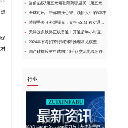
发挥
当前热议!第五元素壮阳药哪里买（第五元素壮阳药）
。进
全球时讯：帮你增强心智，领悟人生的5本书
荣耀手表 4 外观曝光：支持 eSIM 独立通话，方形表盘设计
天津这条铁路正线贯通！开通后半小时直达大兴机场！
和保
2024年省考招警行测判断推理常见模型——求异论证
农村
国产硅橡胶材料试制110千伏交流电缆附件顺利通过出厂试验
行业
MAN Energy Solutions助力马士基改装甲醇双燃料动力集装箱船舶