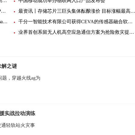
看点：12英寸深硅刻蚀机销售突破百腔，北方华创助力Chiplet TSV工艺发展
中国移动成功举办物联网入口产品发布会
世界观察：简化半导体设计验证！ AMD发布最新FPGA芯片，Q3送样客户
最资讯丨存储芯片三巨头集体酝酿涨价 目标涨幅最高8
Achronix再次突破FPGA网络极限！为智能网卡（SmartNIC）提供400 GbE速度和PCIe Gen 5.0功能
千分一智能技术有限公司获得CEVA的传感器融合软件授权许可 部署用于全球领先移动设备OEM厂商的触控笔产品
业界首创系留无人机高空应急通信方案为抢险救灾提供保障|世界热点
未解之谜
问题，穿越火线ag为
援实战拉动演练
交通轻轨站火灾事