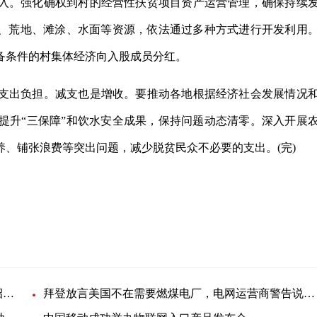
入。强化确权到村的经营性扶贫项目资产运营管理，确保持续
地、荒地、滩涂、水面等资源，依法通过多种方式进行开发利用
备条件的村集体经济向入股成员分红。
支出负担。减支也是增收。要推动各地根据经济社会发展情况
提升“三保障”和饮水安全成果，保持问题动态清零。深入开展
、铺张浪费等突出问题，减少脱贫民众不必要的支出。(完)
【全球独家】泰开电缆事业部镀锌钢带招标-67914招标公告
拜登放言美国不在需要燃煤电厂，电网运营商警告说将出现大面积停电 天天要闻