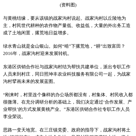
(资料图)
与黄桃结缘，要从该镇的战家沟村说起。战家沟村以丘陵地为
主，村民世代耕种的农作物产量低、收益低，大量的外出务工造
成了土地闲置，撂荒地日益增多。
绿水青山就是金山银山。如何“啃”下撂荒地，“耕”出致富田？
2016年，战家沟村迎来发展转机。
东港区供销合作社与战家沟村结为帮扶共建单位，派出专职工作
人员来到村庄，同日照坤丰农业科技服务有限公司一起，为战家
沟村擘画未来的发展蓝图。
“刚来时，村里连个像样的办公场所都没有，村集体、村民收入都
很微薄。在充分调研分析的基础上，我们决定通过‘合作发展、产
业帮扶’的方式发展黄桃产业。”东港区供销合作社专职工作人员
李业荣说。
思路一变天地宽。在三庄镇党委、政府的指导下，战家沟村将土