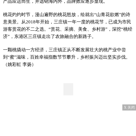
产品应运而生，并远销海内外，品牌效应逐步显现。
桃花灼灼时节，漫山遍野的桃花怒放，绘就出“山青花欲燃”的诗
意美景。从2018年开始，三庄镇一年一度的桃花节，已成为市民
游客赏花的不二之选。“赏花、采摘、美食、乡村游”，深挖“桃经
济”，东港区三庄镇走出了农旅融合的新路子。
一颗桃撬动一方经济，三庄镇正从不断发展壮大的桃产业中尝
到“蜜”滋味，百姓幸福指数节节攀升，乡村振兴迈出坚实步伐。
（姚彩虹 李扬）
X 关闭