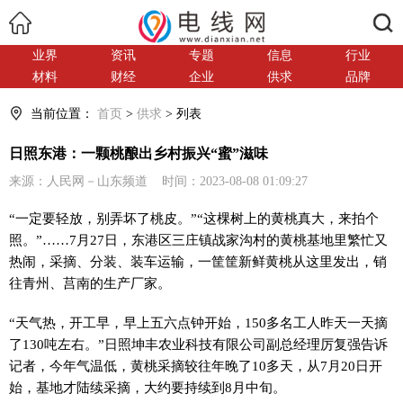
搜索
业界
资讯
专题
信息
行业
材料
财经
企业
供求
品牌
当前位置：
首页
>
供求
> 列表
日照东港：一颗桃酿出乡村振兴“蜜”滋味
来源：人民网－山东频道 时间：2023-08-08 01:09:27
“一定要轻放，别弄坏了桃皮。”“这棵树上的黄桃真大，来拍个
照。”……7月27日，东港区三庄镇战家沟村的黄桃基地里繁忙又
热闹，采摘、分装、装车运输，一筐筐新鲜黄桃从这里发出，销
往青州、莒南的生产厂家。
“天气热，开工早，早上五六点钟开始，150多名工人昨天一天摘
了130吨左右。”日照坤丰农业科技有限公司副总经理厉复强告诉
记者，今年气温低，黄桃采摘较往年晚了10多天，从7月20日开
始，基地才陆续采摘，大约要持续到8月中旬。