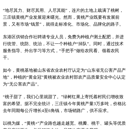
“地尽其力、财尽其用、人尽其能”，连片的土地上栽满了桃树，
三庄镇黄桃产业发展迎来曙光。然而，黄桃产业既要有发展前
景，又有市场“钱景”，就得走标准化、市场化、品牌化的路子。
东港区供销合作社聘请专业人员，免费为种植户测土配肥，并进
行统管、统防、统治，不让一个种植户“掉队”。同时，通过技术
服务指导、外出学习等方式，“手把手”做给农民看、领着农民
干。
如今，黄桃基地被山东省农业农村厅认定为“山东省无公害产品产
地”，种植的“黄金冠”黄桃被农业农村部农产品质量安全中心认定
为“无公害农产品”。
“桃子甜了，我们心里就甜了。”绿树红果上寄托着村民们增收致
富的希望。据不完全统计，三庄镇今年黄桃产量3万多吨，价格比
去年同期每公斤增长4至6角钱，市场销路广，供不应求。
以桃为媒，“黄桃+”产业路也越走越宽。桃瓣、桃干、罐头等优质