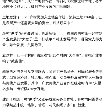
地“组织起来”，成立土地合作社，号召村民积极流转土地，将土
地连小片成大片，破解产业发展的用地问题。
土地盘活了，545户村民加入土地合作社，流转土地2760亩，但
是发展产业还需要大量的资金，钱从哪里来？
经村“两委”研究商讨后，再辟新径———将周边的村庄一起拉到
产业发展的“大盘子”里，打破单个村庄发展壁垒，凝聚党支部力
量，融合发展、共同致富。
就这样，从一个村的“独角戏”到11个村的“大合唱”，黄桃产业奏
响了“致富曲”。
战家沟村与各村党支部联合，通过召开党员会、村民代表会等形
式，细算经济账、社会账、生态账，动员在外及留村能人积极参
与黄桃产业发展。其中，广发黄桃产业合作社组建时有207人报
名参与，出资额420余万元。
建起了桃园，村“两委”又牵头成立劳务合作社，将村内闲置劳动
力吸纳起来统一培训、管理，村民实现了家门口就业。